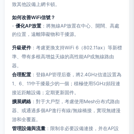
致其他設備上網卡頓。
如何改善WiFi信號？
-
優化AP放置
：將無線AP放置在中心、開闊、高處
的位置，遠離障礙物和干擾源。
升級硬件
：考慮更換支持WiFi 6（802.11ax）等新標
準、帶有多根高增益天線的高性能AP或無線路由
器。
合理配置
：登錄AP管理后臺，將2.4GHz信道設置為
1、6、11中干擾最少的一個；積極使用5GHz頻段連
接近距離設備；定期更新固件。
擴展網絡
：對于大戶型，考慮使用Mesh分布式路由
器、或通過多個AP進行有線/無線橋接，實現無縫漫
游和全覆蓋。
管理設備與流量
：限制非必要設備連接，并在AP設