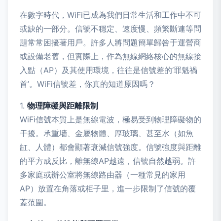
在數字時代，WiFi已成為我們日常生活和工作中不可
或缺的一部分。信號不穩定、速度慢、頻繁斷連等問
題常常困擾著用戶。許多人將問題簡單歸咎于運營商
或設備老舊，但實際上，作為無線網絡核心的無線接
入點（AP）及其使用環境，往往是信號差的‘罪魁禍
首’。WiFi信號差，你真的知道原因嗎？
1.
物理障礙與距離限制
WiFi信號本質上是無線電波，極易受到物理障礙物的
干擾。承重墻、金屬物體、厚玻璃、甚至水（如魚
缸、人體）都會顯著衰減信號強度。信號強度與距離
的平方成反比，離無線AP越遠，信號自然越弱。許
多家庭或辦公室將無線路由器（一種常見的家用
AP）放置在角落或柜子里，進一步限制了信號的覆
蓋范圍。