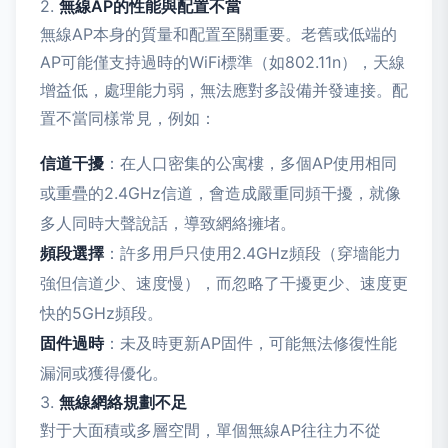
2.
無線AP的性能與配置不當
無線AP本身的質量和配置至關重要。老舊或低端的
AP可能僅支持過時的WiFi標準（如802.11n），天線
增益低，處理能力弱，無法應對多設備并發連接。配
置不當同樣常見，例如：
信道干擾
：在人口密集的公寓樓，多個AP使用相同
或重疊的2.4GHz信道，會造成嚴重同頻干擾，就像
多人同時大聲說話，導致網絡擁堵。
頻段選擇
：許多用戶只使用2.4GHz頻段（穿墻能力
強但信道少、速度慢），而忽略了干擾更少、速度更
快的5GHz頻段。
固件過時
：未及時更新AP固件，可能無法修復性能
漏洞或獲得優化。
3.
無線網絡規劃不足
對于大面積或多層空間，單個無線AP往往力不從