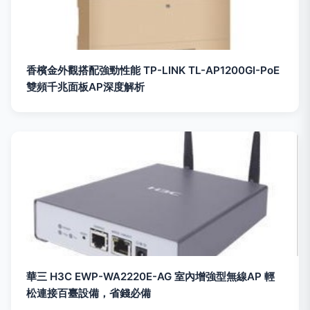
香檳金外觀搭配強勁性能 TP-LINK TL-AP1200GI-PoE
雙頻千兆面板AP深度解析
華三 H3C EWP-WA2220E-AG 室內增強型無線AP 輕
松連接百臺設備，省錢必備