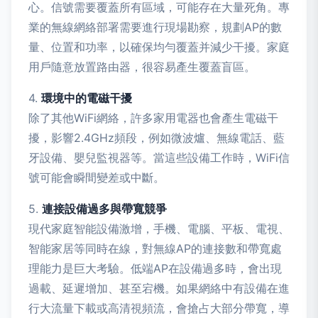
心。信號需要覆蓋所有區域，可能存在大量死角。專
業的無線網絡部署需要進行現場勘察，規劃AP的數
量、位置和功率，以確保均勻覆蓋并減少干擾。家庭
用戶隨意放置路由器，很容易產生覆蓋盲區。
4.
環境中的電磁干擾
除了其他WiFi網絡，許多家用電器也會產生電磁干
擾，影響2.4GHz頻段，例如微波爐、無線電話、藍
牙設備、嬰兒監視器等。當這些設備工作時，WiFi信
號可能會瞬間變差或中斷。
5.
連接設備過多與帶寬競爭
現代家庭智能設備激增，手機、電腦、平板、電視、
智能家居等同時在線，對無線AP的連接數和帶寬處
理能力是巨大考驗。低端AP在設備過多時，會出現
過載、延遲增加、甚至宕機。如果網絡中有設備在進
行大流量下載或高清視頻流，會搶占大部分帶寬，導